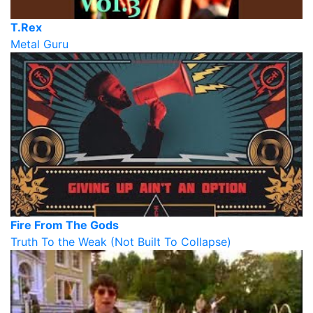
T.Rex
Metal Guru
Fire From The Gods
Truth To the Weak (Not Built To Collapse)