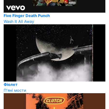
Five Finger Death Punch
Wash It All Away
Фіолет
П'яні мости