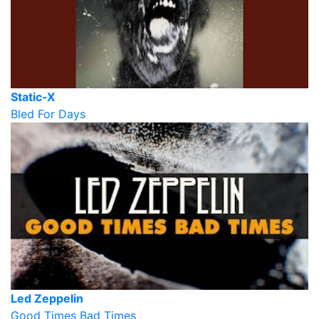
Static-X
Bled For Days
Led Zeppelin
Good Times Bad Times