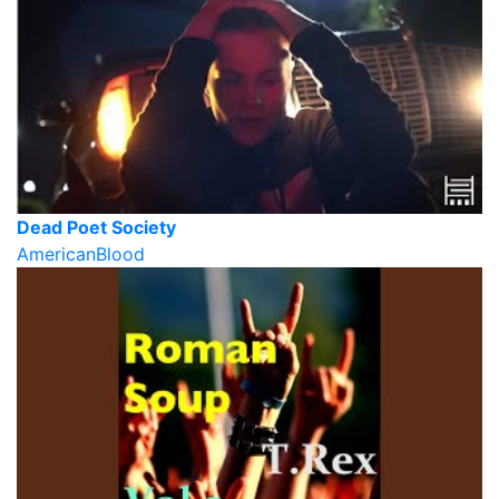
Dead Poet Society
AmericanBlood