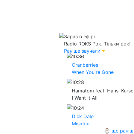
Зараз в ефірі
Radio ROKS
Рок. Тільки рок!
Раніше звучали
10:36
Cranberries
When You're Gone
10:28
Hamatom feat. Hansi Kursc
I Want It All
10:24
Dick Dale
Misirlou
⌚ ще раніш