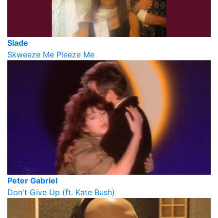
Slade
Skweeze Me Pleeze Me
Peter Gabriel
Don't Give Up (ft. Kate Bush)