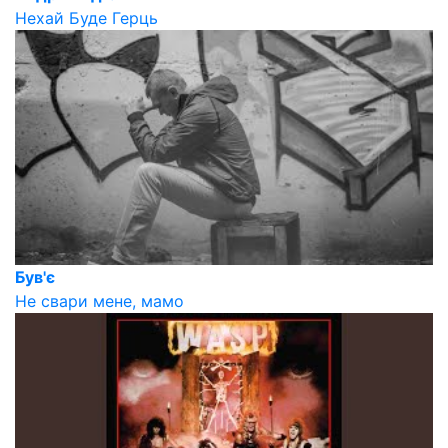
Нехай Буде Герць
Був'є
Не свари мене, мамо