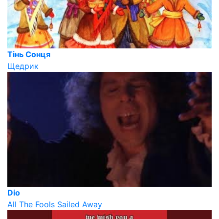
Тінь Сонця
Щедрик
Dio
All The Fools Sailed Away