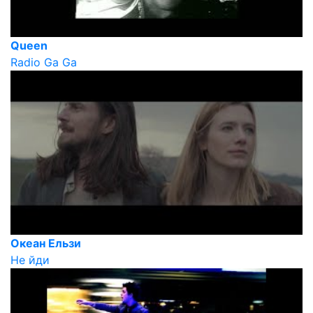
Queen
Radio Ga Ga
Океан Ельзи
Не йди