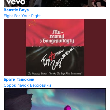
Beastie Boys
Fight For Your Right
Брати Гадюкіни
Сорок пачок Верховини