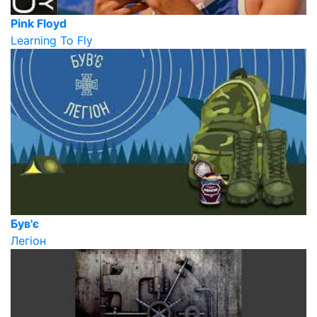
Pink Floyd
Learning To Fly
Був'є
Легіон