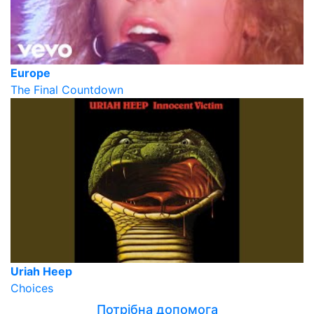
Europe
The Final Countdown
Uriah Heep
Choices
Потрібна допомога