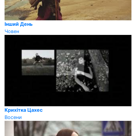
Інший День
Човен
Крихітка Цахес
Восени