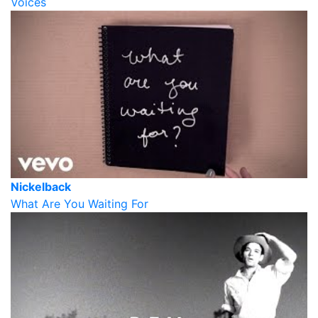
Voices
Nickelback
What Are You Waiting For