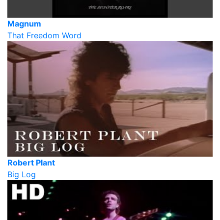
Magnum
That Freedom Word
Robert Plant
Big Log