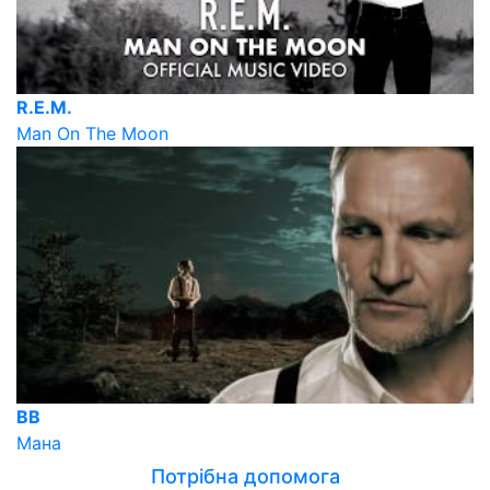
R.E.M.
Man On The Moon
ВВ
Мана
Потрібна допомога