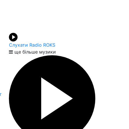
Слухати Radio ROKS
ще більше музики
т