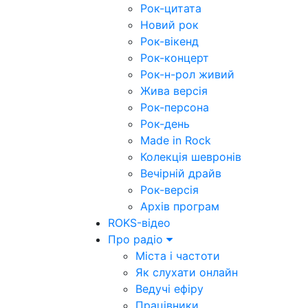
Рок-цитата
Новий рок
Рок-вікенд
Рок-концерт
Рок-н-рол живий
Жива версія
Рок-персона
Рок-день
Made in Rock
Колекція шевронів
Вечірній драйв
Рок-версія
Архів програм
ROKS-відео
Про радіо
Міста і частоти
Як слухати онлайн
Ведучі ефіру
Працівники