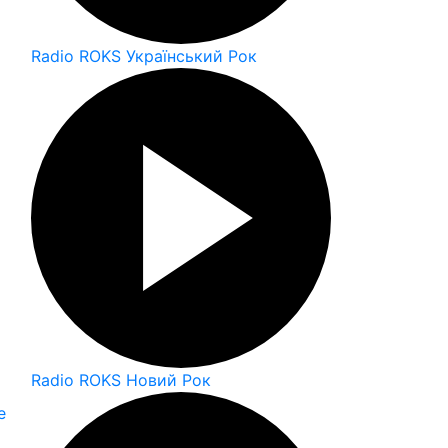
Radio ROKS Український Рок
Radio ROKS Новий Рок
е