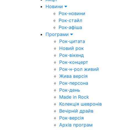
Новини
Рок-новини
Рок-стайл
Рок-афіша
Програми
Рок-цитата
Новий рок
Рок-вікенд
Рок-концерт
Рок-н-рол живий
Жива версія
Рок-персона
Рок-день
Made in Rock
Колекція шевронів
Вечірній драйв
Рок-версія
Архів програм