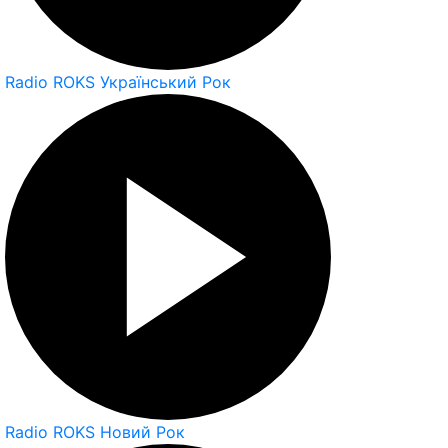
Radio ROKS Український Рок
Radio ROKS Новий Рок