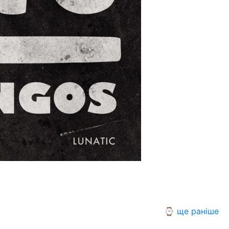
⌚ ще раніше