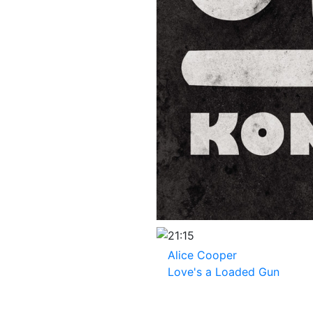
21:15
Alice Cooper
Love's a Loaded Gun