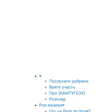
Послухати рубрики
Взяти участь
Про [КАМТУГЕЗУ]
Розклад
Рок-музика
Що це була за пісня?