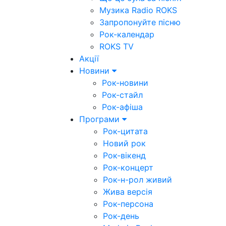
Музика Radio ROKS
Запропонуйте пісню
Рок-календар
ROKS TV
Акції
Новини
Рок-новини
Рок-стайл
Рок-афіша
Програми
Рок-цитата
Новий рок
Рок-вікенд
Рок-концерт
Рок-н-рол живий
Жива версія
Рок-персона
Рок-день