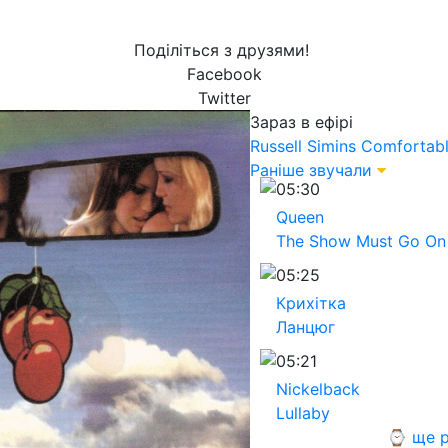
Поділіться з друзями!
Facebook
Twitter
Зараз в ефірі
Russell Simins
Comfortabl
Раніше звучали
05:30
Queen
The Show Must Go On
05:25
Крихітка
Ланцюг
05:21
Nickelback
Lullaby
⌚ ще р