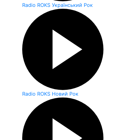
Radio ROKS Український Рок
Radio ROKS Новий Рок