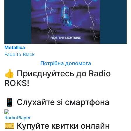
Metallica
Fade to Black
Потрібна допомога
👍 Приєднуйтесь до Radio
ROKS!
📱 Слухайте зі смартфона
RadioPlayer
🎫 Купуйте квитки онлайн