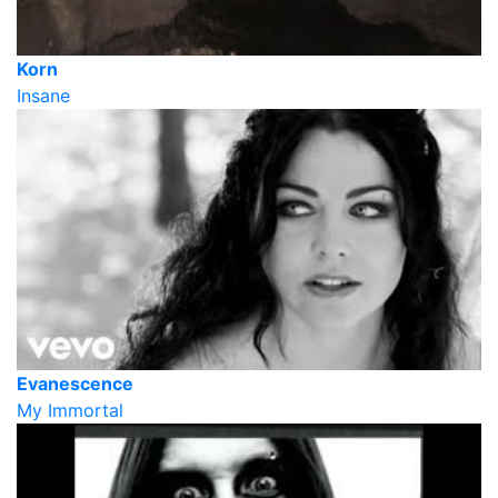
Korn
Insane
Evanescence
My Immortal