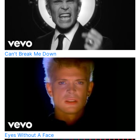
Can't Break Me Down
Eyes Without A Face