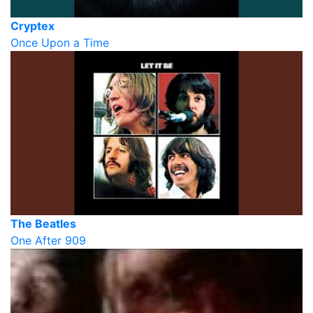
Cryptex
Once Upon a Time
The Beatles
One After 909