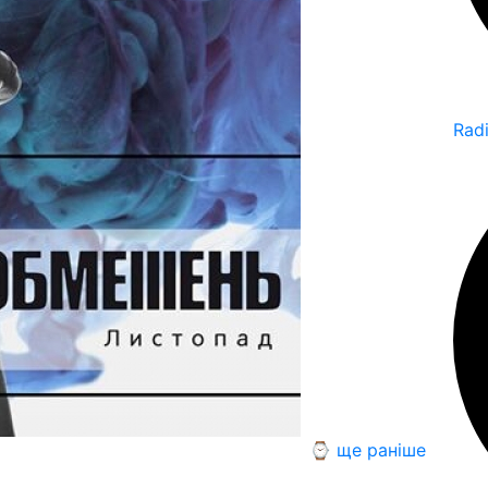
Rad
⌚ ще раніше