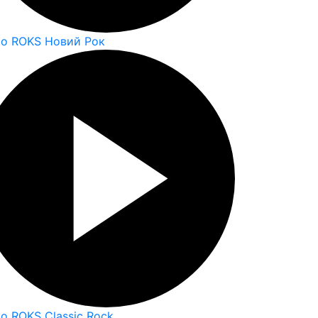
io ROKS Новий Рок
io ROKS Classic Rock