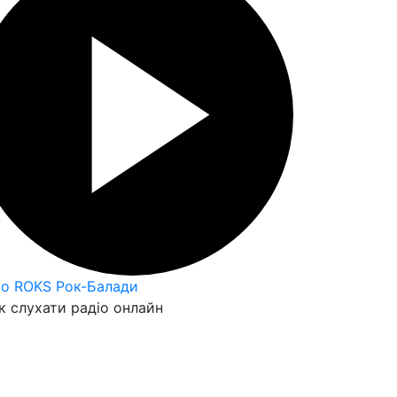
io ROKS Рок-Балади
 слухати радіо онлайн