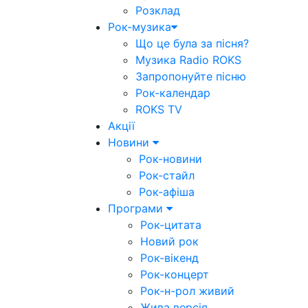
Розклад
Рок-музика
Що це була за пісня?
Музика Radio ROKS
Запропонуйте пісню
Рок-календар
ROKS TV
Акції
Новини
Рок-новини
Рок-стайл
Рок-афіша
Програми
Рок-цитата
Новий рок
Рок-вікенд
Рок-концерт
Рок-н-рол живий
Жива версія