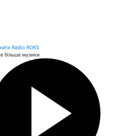
хати Radio ROKS
е більше музики