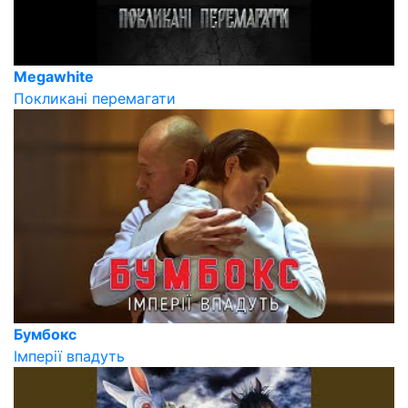
Megawhite
Покликані перемагати
Бумбокс
Імперії впадуть