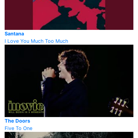
Santana
I Love You Much Too Much
The Doors
Five To One