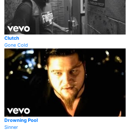
Clutch
Gone Cold
Drowning Pool
Sinner