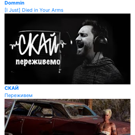
Dommin
[I Just] Died in Your Arms
СКАЙ
Переживем