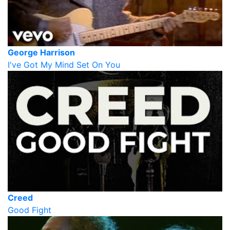
George Harrison
I've Got My Mind Set On You
Creed
Good Fight