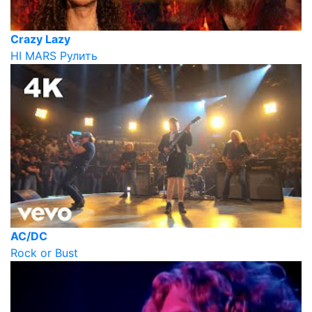
Crazy Lazy
HI MARS Рулить
AC/DC
Rock or Bust