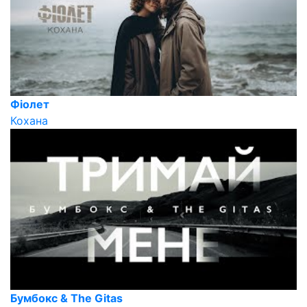
Фіолет
Кохана
Бумбокс & The Gitas