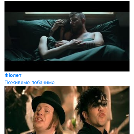
Фіолет
Поживемо побачимо