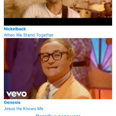
Nickelback
When We Stand Together
Genesis
Jesus He Knows Me