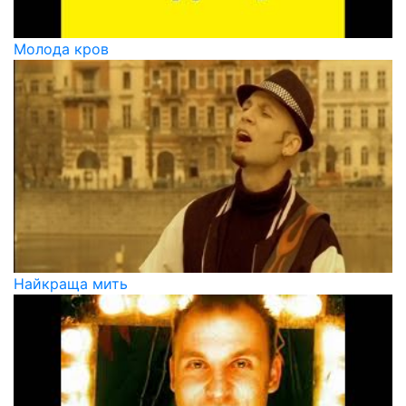
Молода кров
Найкраща мить