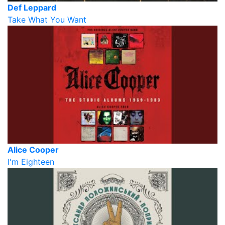
Def Leppard
Take What You Want
Alice Cooper
I'm Eighteen