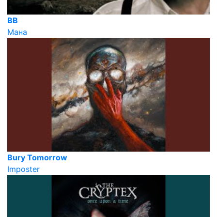
ВВ
Мана
Bury Tomorrow
Imposter