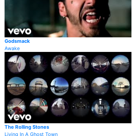
Godsmack
Awake
The Rolling Stones
Living In A Ghost Town