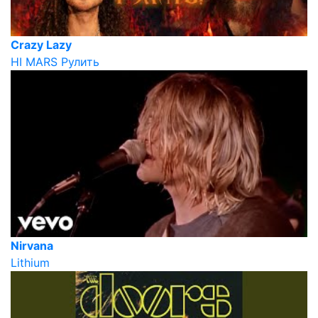
Crazy Lazy
HI MARS Рулить
Nirvana
Lithium