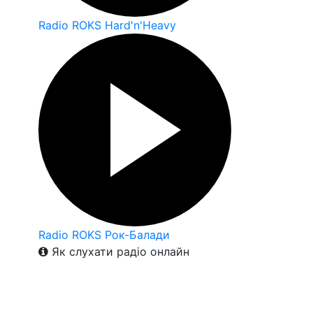
Radio ROKS Hard'n'Heavy
Radio ROKS Рок-Балади
Як слухати радіо онлайн