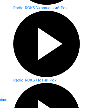
Radio ROKS Український Рок
Radio ROKS Новий Рок
ніше