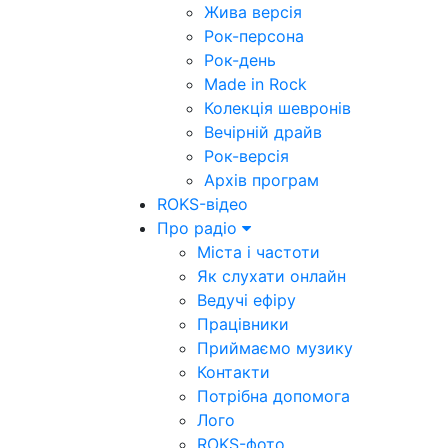
Жива версія
Рок-персона
Рок-день
Made in Rock
Колекція шевронів
Вечірній драйв
Рок-версія
Архів програм
ROKS-відео
Про радіо
Міста і частоти
Як слухати онлайн
Ведучі ефіру
Працівники
Приймаємо музику
Контакти
Потрібна допомога
Лого
ROKS-фото