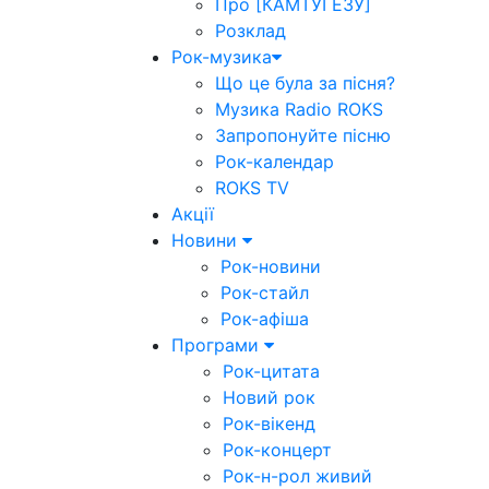
Про [КАМТУГЕЗУ]
Розклад
Рок-музика
Що це була за пісня?
Музика Radio ROKS
Запропонуйте пісню
Рок-календар
ROKS TV
Акції
Новини
Рок-новини
Рок-стайл
Рок-афіша
Програми
Рок-цитата
Новий рок
Рок-вікенд
Рок-концерт
Рок-н-рол живий