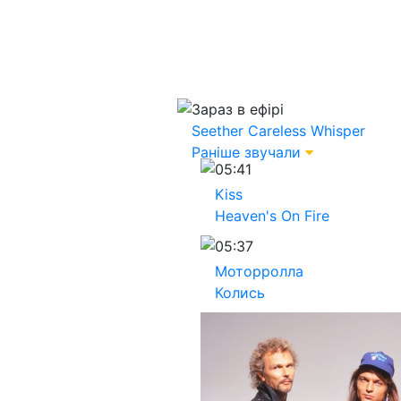
Зараз в ефірі
Seether
Careless Whisper
Раніше звучали
05:41
Kiss
Heaven's On Fire
05:37
Моторролла
Колись