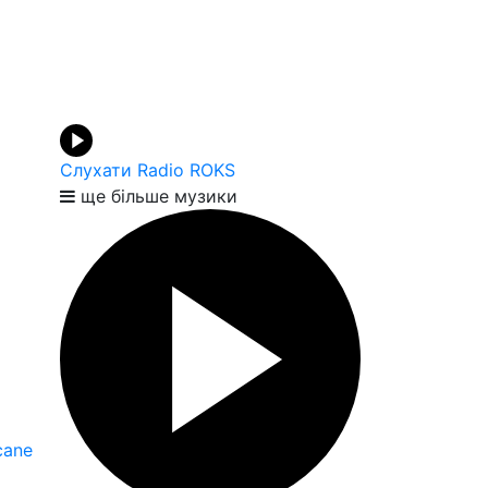
Слухати Radio ROKS
ще більше музики
cane