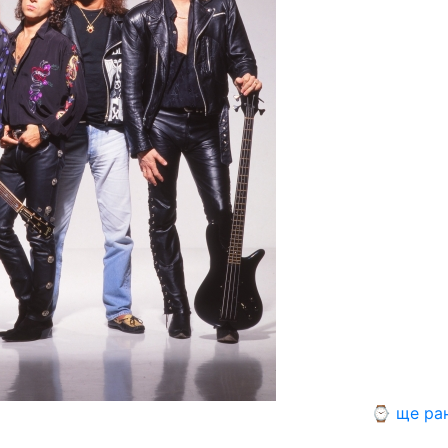
⌚ ще ра