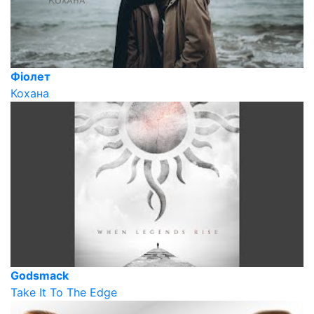
Фіолет
Кохана
Godsmack
Take It To The Edge