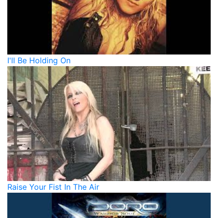
I'll Be Holding On
Raise Your Fist In The Air