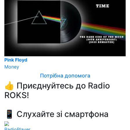
Pink Floyd
Money
Потрібна допомога
👍 Приєднуйтесь до Radio
ROKS!
📱 Слухайте зі смартфона
RadioPlayer