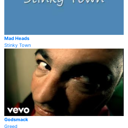
Mad Heads
Stinky Town
Godsmack
Greed