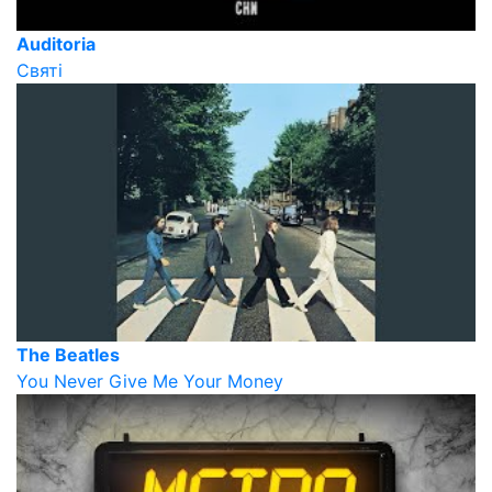
Auditoria
Святі
The Beatles
You Never Give Me Your Money