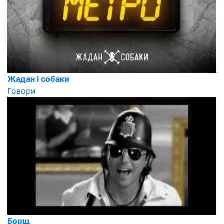
Жадан і собаки
Говори
Борщ