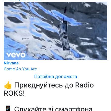
Nirvana
Come As You Are
Потрібна допомога
👍 Приєднуйтесь до Radio
ROKS!
📱 Слухайте зі смартфона