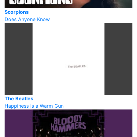
Scorpions
Does Anyone Know
The Beatles
Happiness Is a Warm Gun