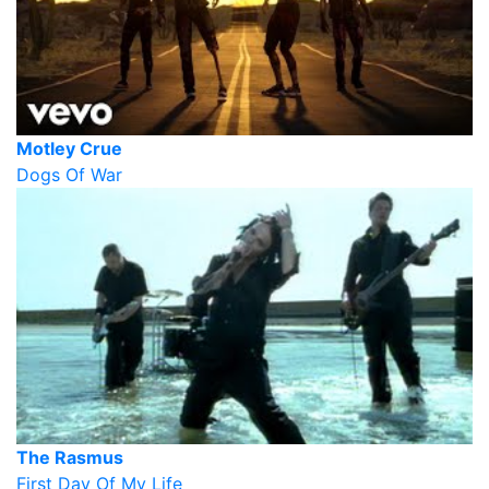
Motley Crue
Dogs Of War
The Rasmus
First Day Of My Life