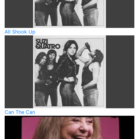
All Shook Up
Can The Can