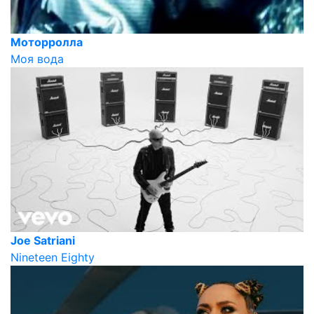
Моторролла
Моя вода
Joe Satriani
Nineteen Eighty