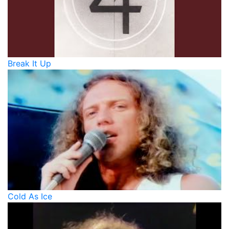
Break It Up
Cold As Ice