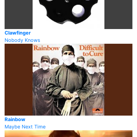
Clawfinger
Nobody Knows
Rainbow
Maybe Next Time