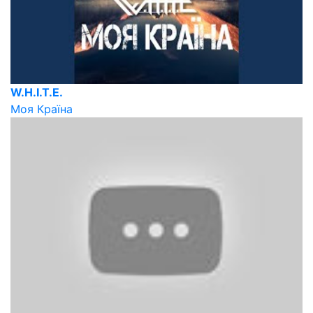
W.H.I.T.E.
Моя Країна