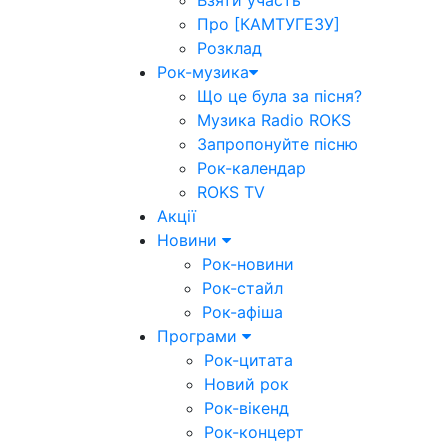
Взяти участь
Про [КАМТУГЕЗУ]
Розклад
Рок-музика
Що це була за пісня?
Музика Radio ROKS
Запропонуйте пісню
Рок-календар
ROKS TV
Акції
Новини
Рок-новини
Рок-стайл
Рок-афіша
Програми
Рок-цитата
Новий рок
Рок-вікенд
Рок-концерт