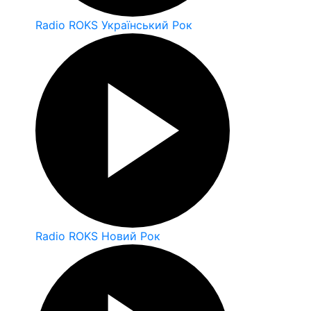
Radio ROKS Український Рок
Radio ROKS Новий Рок