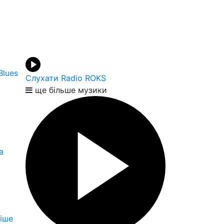
Blues
Слухати Radio ROKS
ще більше музики
а
іше