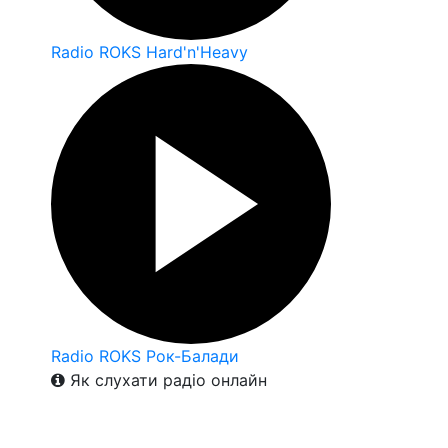
Radio ROKS Hard'n'Heavy
Radio ROKS Рок-Балади
Як слухати радіо онлайн