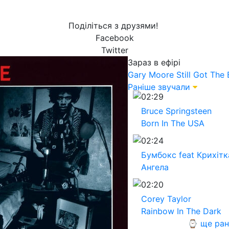
Поділіться з друзями!
Facebook
Twitter
Зараз в ефірі
Gary Moore
Still Got The 
Раніше звучали
02:29
Bruce Springsteen
Born In The USA
02:24
Бумбокс feat Крихiтк
Ангела
02:20
Corey Taylor
Rainbow In The Dark
⌚ ще ран