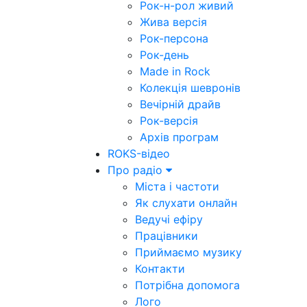
Рок-н-рол живий
Жива версія
Рок-персона
Рок-день
Made in Rock
Колекція шевронів
Вечірній драйв
Рок-версія
Архів програм
ROKS-відео
Про радіо
Міста і частоти
Як слухати онлайн
Ведучі ефіру
Працівники
Приймаємо музику
Контакти
Потрібна допомога
Лого