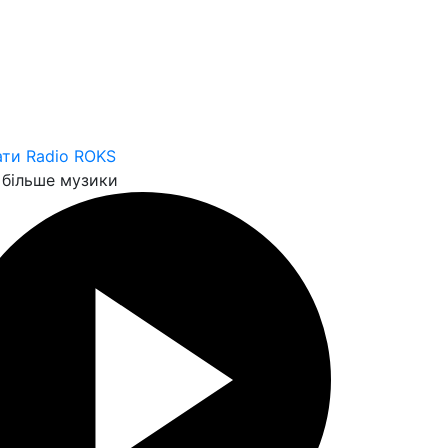
ти Radio ROKS
більше музики