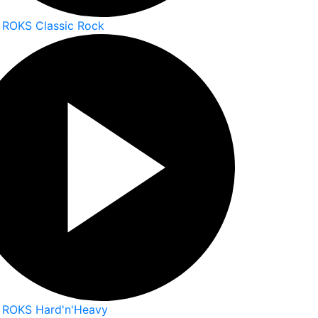
 ROKS Classic Rock
 ROKS Hard'n'Heavy