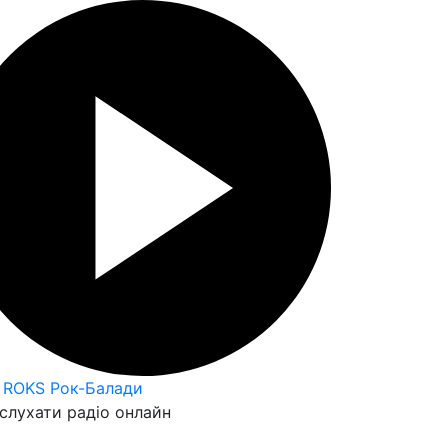
 ROKS Рок-Балади
слухати радіо онлайн