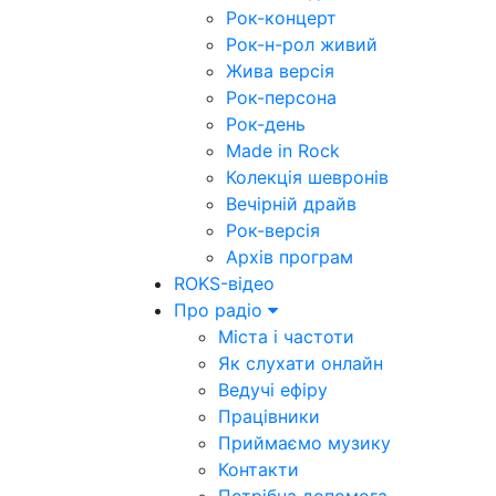
Рок-концерт
Рок-н-рол живий
Жива версія
Рок-персона
Рок-день
Made in Rock
Колекція шевронів
Вечірній драйв
Рок-версія
Архів програм
ROKS-відео
Про радіо
Міста і частоти
Як слухати онлайн
Ведучі ефіру
Працівники
Приймаємо музику
Контакти