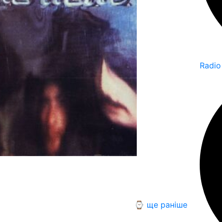
Radio
⌚ ще раніше