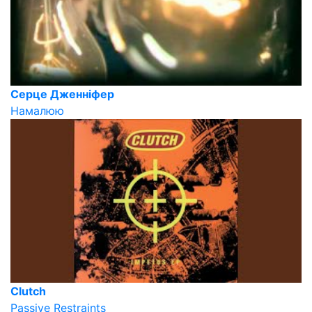
Серце Дженнiфер
Намалюю
Clutch
Passive Restraints