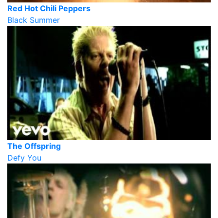
Red Hot Chili Peppers
Black Summer
The Offspring
Defy You