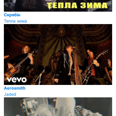
Скрябін
Тепла зима
Aerosmith
Jaded