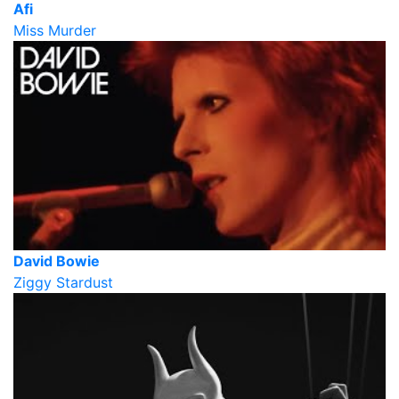
Afi
Miss Murder
David Bowie
Ziggy Stardust