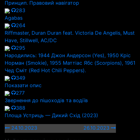
Принцип. Правовий навігатор
283
Agabas
264
Riffmaster, Duran Duran feat. Victoria De Angelis, Must
Have, Stillwell, AC/DC
295
Народились: 1944 Джон Андерсон (Yes), 1950 Кріс
Норман (Smokie), 1955 Маттіас Ябс (Scorpions), 1961
Чед Сміт (Red Hot Chili Peppers).
349
Показати опис
277
Звернення до пішоходів та водіїв
388
Площа Устриць — Дикий Схід (2023)
24.10.2023
26.10.2023