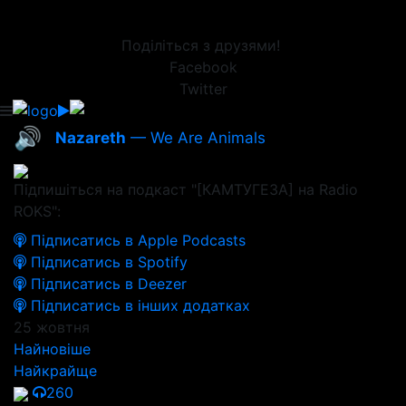
Поділіться з друзями!
Facebook
Twitter
🔊
Nazareth
— We Are Animals
Підпишіться на подкаст "[КАМТУГЕЗА] на Radio
ROKS":
Підписатись в Apple Podcasts
Підписатись в Spotify
Підписатись в Deezer
Підписатись в інших додатках
25 жовтня
Найновіше
Найкрайще
260