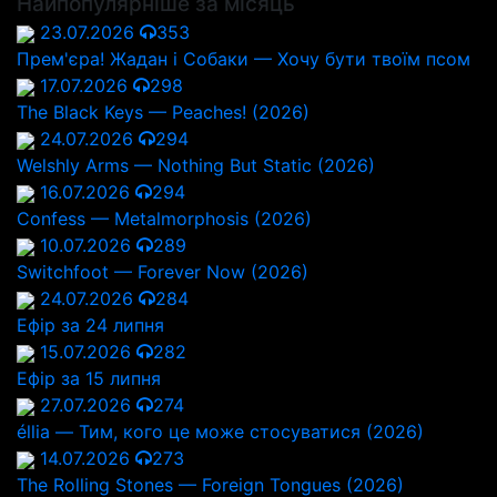
Найпопулярніше за місяць
23.07.2026
353
Прем'єра! Жадан і Собаки — Хочу бути твоїм псом
17.07.2026
298
The Black Keys — Peaches! (2026)
24.07.2026
294
Welshly Arms — Nothing But Static (2026)
16.07.2026
294
Confess — Metalmorphosis (2026)
10.07.2026
289
Switchfoot — Forever Now (2026)
24.07.2026
284
Ефір за 24 липня
15.07.2026
282
Ефір за 15 липня
27.07.2026
274
éllia — Тим, кого це може стосуватися (2026)
14.07.2026
273
The Rolling Stones — Foreign Tongues (2026)