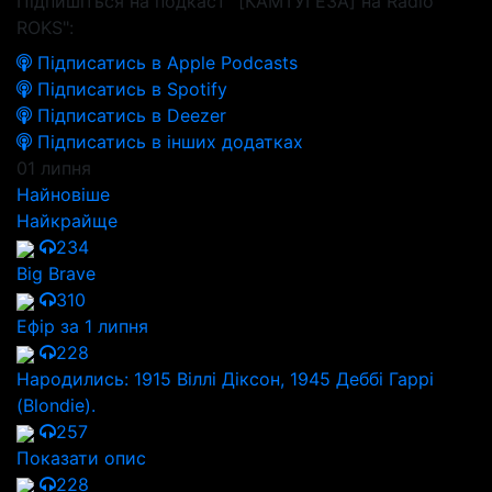
Підпишіться на подкаст "[КАМТУГЕЗА] на Radio
ROKS":
Підписатись в Apple Podcasts
Підписатись в Spotify
Підписатись в Deezer
Підписатись в інших додатках
01 липня
Найновіше
Найкрайще
234
Big Brave
310
Ефір за 1 липня
228
Народились: 1915 Віллі Діксон, 1945 Деббі Гаррі
(Blondie).
257
Показати опис
228