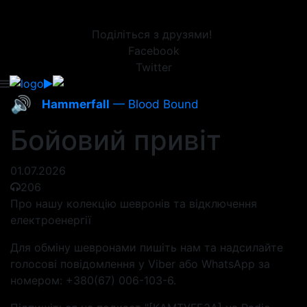
Поділіться з друзями!
Facebook
Twitter
🔊
Hammerfall
— Blood Bound
Бойовий привіт
01.07.2026
206
Про нашу колекцію шевронів та відключення
електроенергії
Для обміну шевронами пишіть нам та надсилайте
голосові повідомлення у Viber або WhatsApp за
номером: +380(67) 006-103-6.