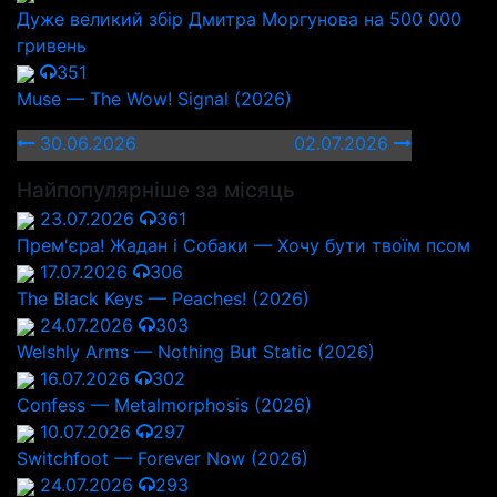
Дуже великий збір Дмитра Моргунова на 500 000
гривень
351
Muse — The Wow! Signal (2026)
30.06.2026
02.07.2026
Найпопулярніше за місяць
23.07.2026
361
Прем'єра! Жадан і Собаки — Хочу бути твоїм псом
17.07.2026
306
The Black Keys — Peaches! (2026)
24.07.2026
303
Welshly Arms — Nothing But Static (2026)
16.07.2026
302
Confess — Metalmorphosis (2026)
10.07.2026
297
Switchfoot — Forever Now (2026)
24.07.2026
293