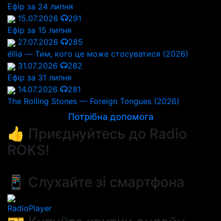
Ефір за 24 липня
15.07.2026
291
Ефір за 15 липня
27.07.2026
285
éllia — Тим, кого це може стосуватися (2026)
31.07.2026
282
Ефір за 31 липня
14.07.2026
281
The Rolling Stones — Foreign Tongues (2026)
Потрібна допомога
👍 Приєднуйтесь до Radio
ROKS!
📱 Слухайте зі смартфона
RadioPlayer