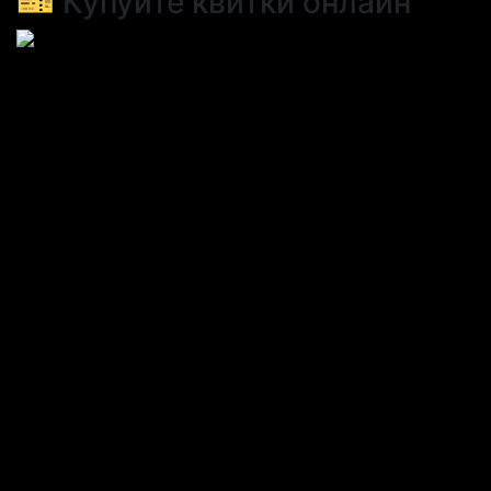
🎫 Купуйте квитки онлайн