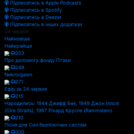
Підписатись в Apple Podcasts
Підписатись в Spotify
Підписатись в Deezer
Підписатись в інших додатках
24 червня
Найновіше
Найкрайще
203
Про допомогу фонду Птахи
249
Nekrorgasm
271
Ефір за 24 червня
215
Народились: 1944 Джефф Бек, 1949 Джон Іллслі
(Dire Straits), 1967 Ріхард Круспе (Rammstein).
210
Пісня для Сил безпілотних систем
300