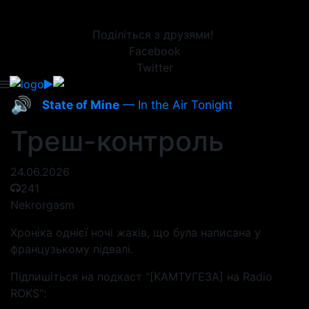
Поділіться з друзями!
Facebook
Twitter
🔊
State of Mine
— In the Air Tonight
Треш-контроль
24.06.2026
241
Nekrorgasm
Хроніка однієї ночі жахів, що була написана у
французькому підвалі.
Підпишіться на подкаст "[КАМТУГЕЗА] на Radio
ROKS":