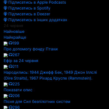
Підписатись в Apple Podcasts
Підписатись в Spotify
Підписатись в Deezer
Підписатись в інших додатках
24 червня
Найновіше
Найкрайще
199
Про допомогу фонду Птахи
267
Ефір за 24 червня
211
Народились: 1944 Джефф Бек, 1949 Джон Іллслі
(Dire Straits), 1967 Ріхард Круспе (Rammstein).
225
Показати опис
206
Пісня для Сил безпілотних систем
296