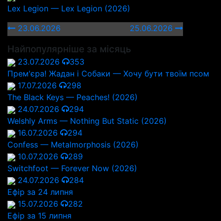
Lex Legion — Lex Legion (2026)
23.06.2026
25.06.2026
Найпопулярніше за місяць
23.07.2026
353
Прем'єра! Жадан і Собаки — Хочу бути твоїм псом
17.07.2026
298
The Black Keys — Peaches! (2026)
24.07.2026
294
Welshly Arms — Nothing But Static (2026)
16.07.2026
294
Confess — Metalmorphosis (2026)
10.07.2026
289
Switchfoot — Forever Now (2026)
24.07.2026
284
Ефір за 24 липня
15.07.2026
282
Ефір за 15 липня