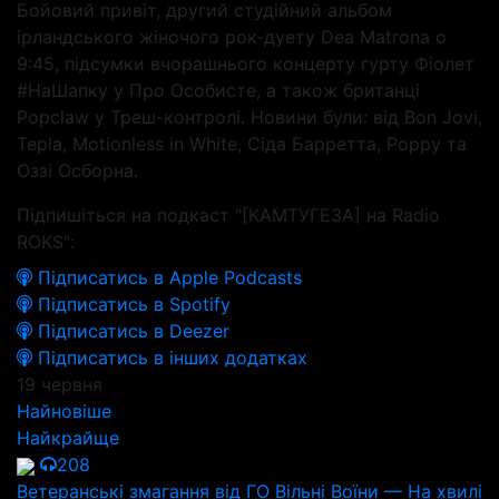
Бойовий привіт, другий студійний альбом
ірландського жіночого рок-дуету Dea Matrona о
9:45, підсумки вчорашнього концерту гурту Фіолет
#НаШапку у Про Особисте, а також британці
Popclaw у Треш-контролі. Новини були: від Bon Jovi,
Tepla, Motionless in White, Сіда Барретта, Poppy та
Оззі Осборна.
Підпишіться на подкаст "[КАМТУГЕЗА] на Radio
ROKS":
Підписатись в Apple Podcasts
Підписатись в Spotify
Підписатись в Deezer
Підписатись в інших додатках
19 червня
Найновіше
Найкрайще
208
Ветеранські змагання від ГО Вільні Воїни — На хвилі