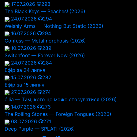
17.07.2026
298
The Black Keys — Peaches! (2026)
24.07.2026
294
Welshly Arms — Nothing But Static (2026)
16.07.2026
294
Confess — Metalmorphosis (2026)
10.07.2026
289
Switchfoot — Forever Now (2026)
24.07.2026
284
Ефір за 24 липня
15.07.2026
282
Ефір за 15 липня
27.07.2026
274
éllia — Тим, кого це може стосуватися (2026)
14.07.2026
273
The Rolling Stones — Foreign Tongues (2026)
08.07.2026
271
Deep Purple — SPLAT! (2026)