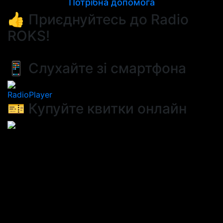
Потрібна допомога
👍 Приєднуйтесь до Radio
ROKS!
📱 Слухайте зі смартфона
RadioPlayer
🎫 Купуйте квитки онлайн