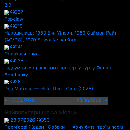
2.0
227
Popclaw
219
Народились: 1950 Енн Уілсон, 1963 Саймон Райт
(AC/DC), 1970 Браян Уелч (Korn).
241
Показати опис
225
Підсумки вчорашнього концерту гурту Фіолет
#НаШапку
369
Dea Matrona — Hate That I Care (2026)
18.06.2026
23.06.2026
Найпопулярніше за місяць
23.07.2026
353
Прем'єра! Жадан і Собаки — Хочу бути твоїм псом