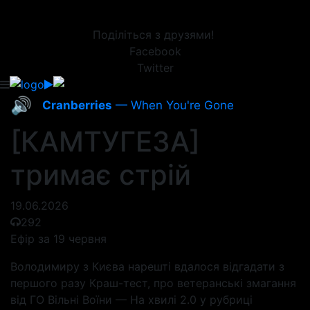
Поділіться з друзями!
Facebook
Twitter
🔊
Cranberries
— When You're Gone
[КАМТУГЕЗА]
тримає стрій
19.06.2026
292
Ефір за 19 червня
Володимиру з Києва нарешті вдалося відгадати з
першого разу Краш-тест, про ветеранські змагання
від ГО Вільні Воїни — На хвилі 2.0 у рубриці