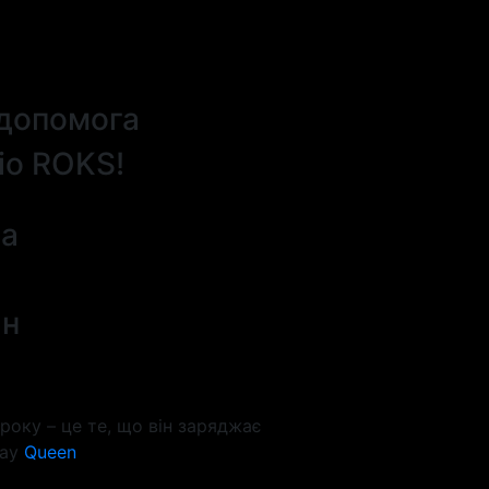
 допомога
io ROKS!
на
йн
року – це те, що він заряджає
May
Queen