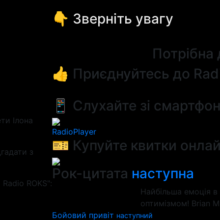
👇 Зверніть увагу
Потрібна
👍 Приєднуйтесь до Rad
📱 Слухайте зі смартфо
ти Ілона
RadioPlayer
🎫 Купуйте квитки онла
гадати з
Рок-цитата
наступна
 Radio ROKS":
Найбільша емоція в 
оптимізмом! Brian 
Бойовий привіт
наступний