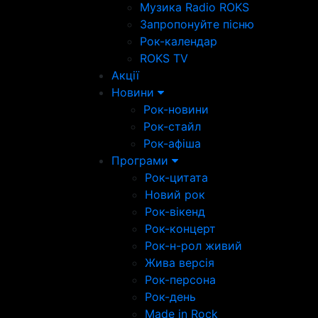
Музика Radio ROKS
Запропонуйте пісню
Рок-календар
ROKS TV
Акції
Новини
Рок-новини
Рок-стайл
Рок-афіша
Програми
Рок-цитата
Новий рок
Рок-вікенд
Рок-концерт
Рок-н-рол живий
Жива версія
Рок-персона
Рок-день
Made in Rock