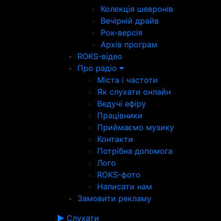
Колекція шевронів
Вечірній драйв
Рок-версія
Архів програм
ROKS-відео
Про радіо
Міста і частоти
Як слухати онлайн
Ведучі ефіру
Працівники
Приймаємо музику
Контакти
Потрібна допомога
Лого
ROKS-фото
Написати нам
Замовити рекламу
Слухати