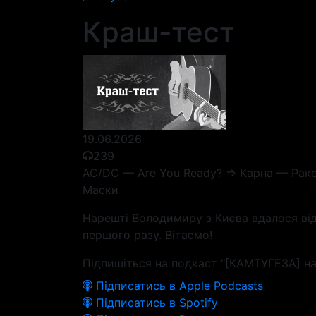
Краш-тест
19.06.2026
239
AC/DC — Are You Ready? => Карна — Раке
Маски
Нарешті Володимиру з Києва вдалося від
першого разу. Вітаємо!
Підпишіться на подкаст "[КАМТУГЕЗА] на
Підписатись в Apple Podcasts
Підписатись в Spotify