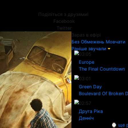
Поділіться з друзями!
Facebook
Twitter
Зараз в ефірі
Без Обмежень
Мовчати
Раніше звучали
03:05
Europe
The Final Countdown
03:01
Green Day
Boulevard Of Broken 
02:57
Друга Ріка
Денніч
⌚ ще р