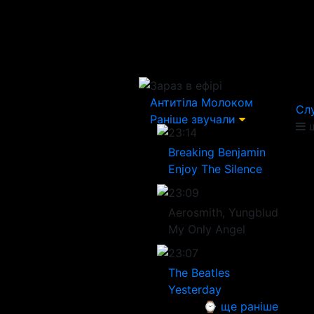
Зараз в ефірі
Антитіла
Молоком
Сл
Раніше звучали
щ
23:14
Breaking Benjamin
Enjoy The Silence
23:09
Aerosmith, Yungblud
My Only Angel
23:07
The Beatles
Yesterday
⌚ ще раніше