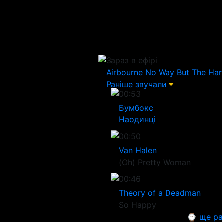
Зараз в ефірі
Airbourne
No Way But The Ha
Раніше звучали
00:53
Бумбокс
Наодинці
00:50
Van Halen
(Oh) Pretty Woman
00:46
Theory of a Deadman
So Happy
⌚ ще ра