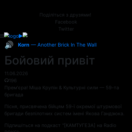
Поділіться з друзями!
Facebook
Twitter
🔊
Korn
— Another Brick In The Wall
Бойовий привіт
11.06.2026
196
Прем'єра! Міша Крупін & Культурні сили — 59-та
бригада
Пісня, присвячена бійцям 59-ї окремої штурмової
бригади безпілотних систем імені Якова Гандзюка.
Підпишіться на подкаст "[КАМТУГЕЗА] на Radio