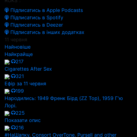
ROKS":
Підписатись в Apple Podcasts
Підписатись в Spotify
Підписатись в Deezer
Підписатись в інших додатках
11 червня
Найновіше
Найкрайще
217
Cigarettes After Sex
321
Ефір за 11 червня
199
Народились: 1949 Френк Бірд (ZZ Top), 1959 Г'ю
Лорі.
225
Показати опис
216
#НаШапку. Consort OverTone. Pursell and other