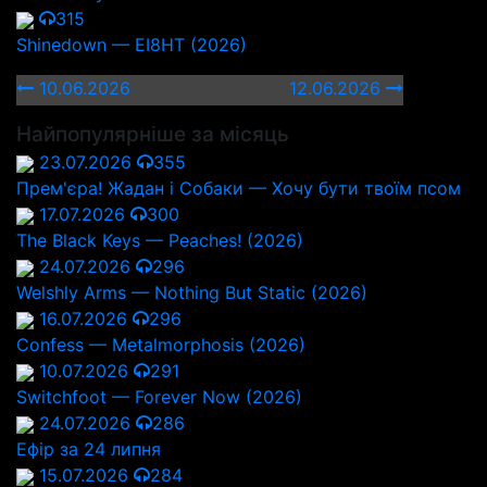
315
Shinedown — EI8HT (2026)
10.06.2026
12.06.2026
Найпопулярніше за місяць
23.07.2026
355
Прем'єра! Жадан і Собаки — Хочу бути твоїм псом
17.07.2026
300
The Black Keys — Peaches! (2026)
24.07.2026
296
Welshly Arms — Nothing But Static (2026)
16.07.2026
296
Confess — Metalmorphosis (2026)
10.07.2026
291
Switchfoot — Forever Now (2026)
24.07.2026
286
Ефір за 24 липня
15.07.2026
284