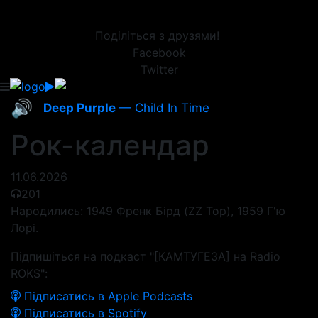
Поділіться з друзями!
Facebook
Twitter
🔊
Deep Purple
— Child In Time
Рок-календар
11.06.2026
201
Народились: 1949 Френк Бірд (ZZ Top), 1959 Г'ю
Лорі.
Підпишіться на подкаст "[КАМТУГЕЗА] на Radio
ROKS":
Підписатись в Apple Podcasts
Підписатись в Spotify