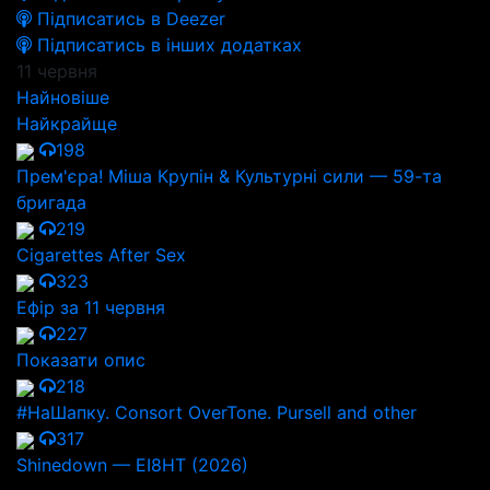
Підписатись в Deezer
Підписатись в інших додатках
11 червня
Найновіше
Найкрайще
198
Прем'єра! Міша Крупін & Культурні сили — 59-та
бригада
219
Cigarettes After Sex
323
Ефір за 11 червня
227
Показати опис
218
#НаШапку. Consort OverTone. Pursell and other
317
Shinedown — EI8HT (2026)