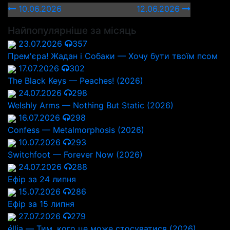
10.06.2026
12.06.2026
Найпопулярніше за місяць
23.07.2026
357
Прем'єра! Жадан і Собаки — Хочу бути твоїм псом
17.07.2026
302
The Black Keys — Peaches! (2026)
24.07.2026
298
Welshly Arms — Nothing But Static (2026)
16.07.2026
298
Confess — Metalmorphosis (2026)
10.07.2026
293
Switchfoot — Forever Now (2026)
24.07.2026
288
Ефір за 24 липня
15.07.2026
286
Ефір за 15 липня
27.07.2026
279
éllia — Тим, кого це може стосуватися (2026)