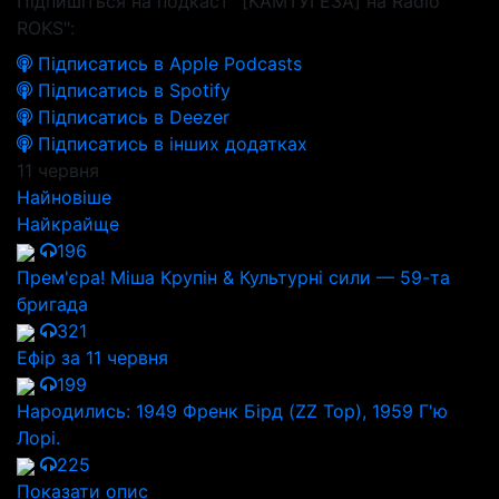
Підпишіться на подкаст "[КАМТУГЕЗА] на Radio
ROKS":
Підписатись в Apple Podcasts
Підписатись в Spotify
Підписатись в Deezer
Підписатись в інших додатках
11 червня
Найновіше
Найкрайще
196
Прем'єра! Міша Крупін & Культурні сили — 59-та
бригада
321
Ефір за 11 червня
199
Народились: 1949 Френк Бірд (ZZ Top), 1959 Г'ю
Лорі.
225
Показати опис