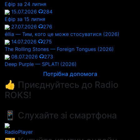
Ефір за 24 липня
15.07.2026
284
Ефір за 15 липня
27.07.2026
276
éllia — Тим, кого це може стосуватися (2026)
14.07.2026
275
The Rolling Stones — Foreign Tongues (2026)
08.07.2026
273
Deep Purple — SPLAT! (2026)
Потрібна допомога
👍 Приєднуйтесь до Radio
ROKS!
📱 Слухайте зі смартфона
RadioPlayer