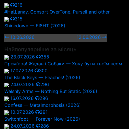
216
#НаШапку. Consort OverTone. Pursell and other
315
Shinedown — EI8HT (2026)
10.06.2026
12.06.2026
Найпопулярніше за місяць
23.07.2026
355
Прем'єра! Жадан і Собаки — Хочу бути твоїм псом
17.07.2026
300
The Black Keys — Peaches! (2026)
24.07.2026
296
Welshly Arms — Nothing But Static (2026)
16.07.2026
296
Confess — Metalmorphosis (2026)
10.07.2026
291
Switchfoot — Forever Now (2026)
24.07.2026
286