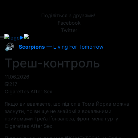
Поділіться з друзями!
Facebook
Twitter
🔊
Scorpions
— Living For Tomorrow
Треш-контроль
11.06.2026
217
Cigarettes After Sex
Якщо ви вважаєте, що під спів Тома Йорка можна
заснути, то ви ще не знайомі з вокальними
прийомами Ґреґа Ґонзалеса, фронтмена гурту
Cigarettes After Sex.