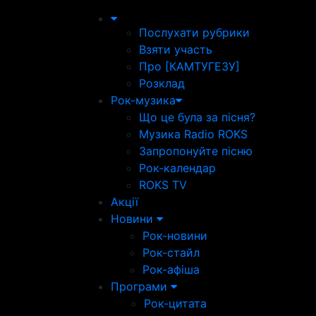
Послухати рубрики
Взяти участь
Про [КАМТУГЕЗУ]
Розклад
Рок-музика
Що це була за пісня?
Музика Radio ROKS
Запропонуйте пісню
Рок-календар
ROKS TV
Акції
Новини
Рок-новини
Рок-стайл
Рок-афіша
Програми
Рок-цитата