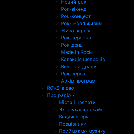
Новий рок
Рок-вікенд
Рок-концерт
Рок-н-рол живий
Жива версія
Рок-персона
Рок-день
Made in Rock
Колекція шевронів
Вечірній драйв
Рок-версія
Архів програм
ROKS-відео
Про радіо
Міста і частоти
Як слухати онлайн
Ведучі ефіру
Працівники
Приймаємо музику