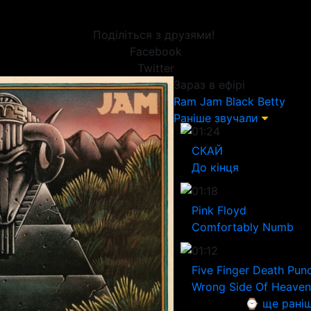
Поділіться з друзями!
Facebook
Twitter
Зараз в ефірі
Ram Jam
Black Betty
Раніше звучали
01:24
СКАЙ
До кінця
01:18
Pink Floyd
Comfortably Numb
01:12
Five Finger Death Pun
Wrong Side Of Heaven
⌚ ще рані