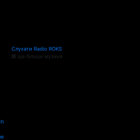
Слухати Radio ROKS
ще більше музики
ch
ше