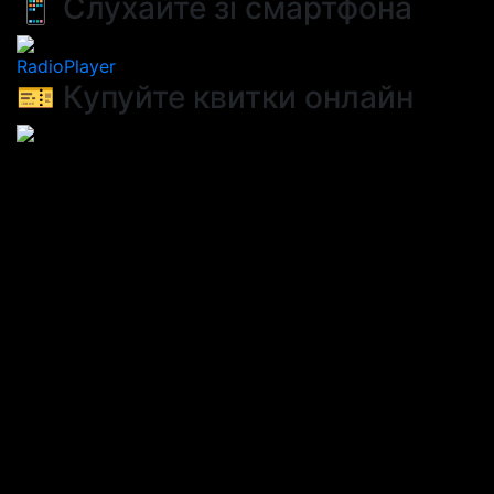
📱 Слухайте зі смартфона
RadioPlayer
🎫 Купуйте квитки онлайн