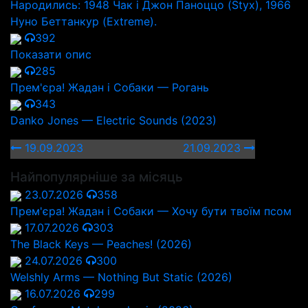
Народились: 1948 Чак і Джон Паноццо (Styx), 1966
Нуно Беттанкур (Extreme).
392
Показати опис
285
Прем'єра! Жадан і Собаки — Рогань
343
Danko Jones — Electric Sounds (2023)
19.09.2023
21.09.2023
Найпопулярніше за місяць
23.07.2026
358
Прем'єра! Жадан і Собаки — Хочу бути твоїм псом
17.07.2026
303
The Black Keys — Peaches! (2026)
24.07.2026
300
Welshly Arms — Nothing But Static (2026)
16.07.2026
299