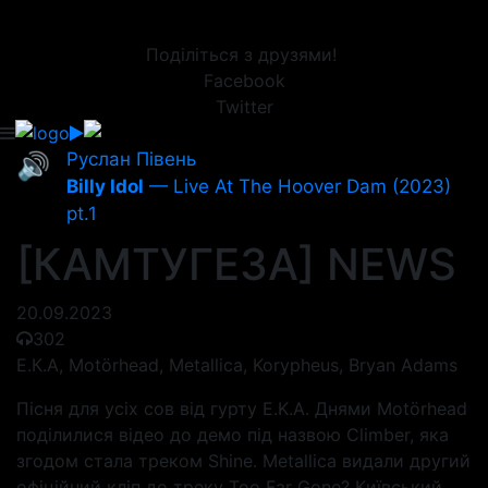
Поділіться з друзями!
Facebook
Twitter
Руслан Півень
🔊
Billy Idol
— Live At The Hoover Dam (2023)
pt.1
[КАМТУГЕЗА] NEWS
20.09.2023
302
Е.К.А, Motörhead, Metallica, Korypheus, Bryan Adams
Пісня для усіх сов від гурту E.K.A. Днями Motörhead
поділилися відео до демо під назвою Climber, яка
згодом стала треком Shine. Metallica видали другий
офіційний кліп до треку Too Far Gone? Київський