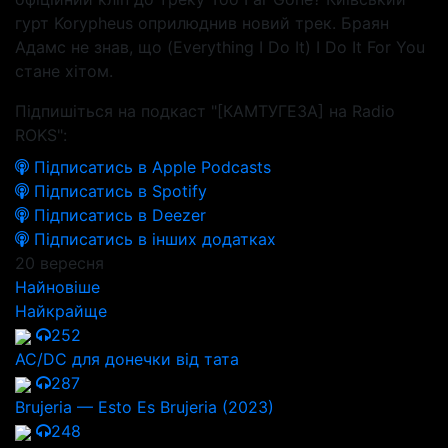
гурт Korypheus оприлюднив новий трек. Браян
Адамс не знав, що (Everything I Do It) I Do It For You
стане хітом.
Підпишіться на подкаст "[КАМТУГЕЗА] на Radio
ROKS":
Підписатись в Apple Podcasts
Підписатись в Spotify
Підписатись в Deezer
Підписатись в інших додатках
20 вересня
Найновіше
Найкрайще
252
AC/DC для донечки від тата
287
Brujeria — Esto Es Brujeria (2023)
248