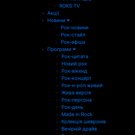
ROKS TV
Акції
Новини
Рок-новини
Рок-стайл
Рок-афіша
Програми
Рок-цитата
Новий рок
Рок-вікенд
Рок-концерт
Рок-н-рол живий
Жива версія
Рок-персона
Рок-день
Made in Rock
Колекція шевронів
Вечірній драйв