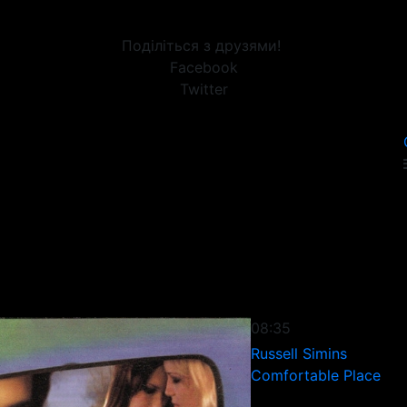
Поділіться з друзями!
Facebook
Twitter
08:35
Russell Simins
Comfortable Place