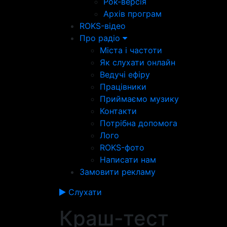
Рок-версія
Архів програм
ROKS-відео
Про радіо
Міста і частоти
Як слухати онлайн
Ведучі ефіру
Працівники
Приймаємо музику
Контакти
Потрібна допомога
Лого
ROKS-фото
Написати нам
Замовити рекламу
Слухати
Краш-тест