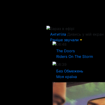
Зараз в ефірі
Антитіла
Дивись у мій екран
Раніше звучали
08:48
The Doors
Riders On The Storm
08:39
Без Обмежень
Моя країна