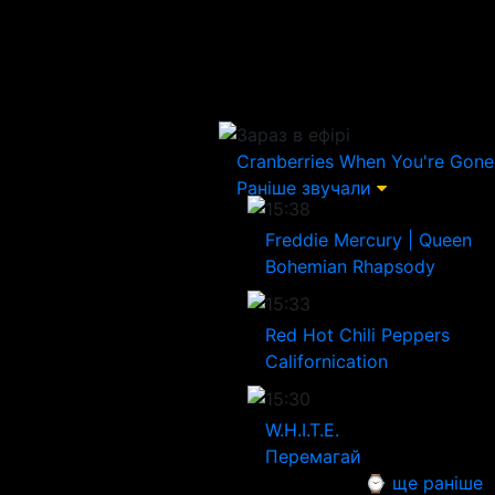
Зараз в ефірі
Cranberries
When You're Gone
Раніше звучали
15:38
Freddie Mercury | Queen
Bohemian Rhapsody
15:33
Red Hot Chili Peppers
Californication
15:30
W.H.I.T.E.
Перемагай
⌚ ще раніше