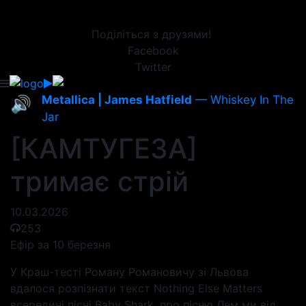
Поділіться з друзями!
Facebook
Twitter
Metallica | James Hatfield
— Whiskey In The
🔊
Jar
[КАМТУГЕЗА]
тримає стрій
10.03.2026
253
Ефір за 10 березня
У Краш-тесті Роману Романовичу зі Львова
вдалося розпізнати текст Nothing Else Matters
всередині пісні Baby Shark, про пісню Лем ми від