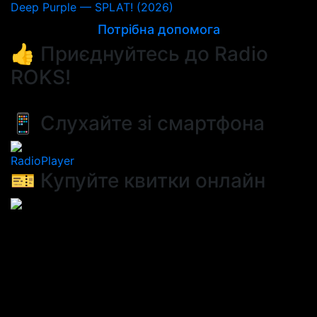
Deep Purple — SPLAT! (2026)
Потрібна допомога
👍 Приєднуйтесь до Radio
ROKS!
📱 Слухайте зі смартфона
RadioPlayer
🎫 Купуйте квитки онлайн