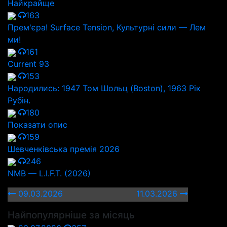
Найкрайще
163
Прем'єра! Surface Tension, Культурні сили — Лем
ми!
161
Current 93
153
Народились: 1947 Том Шольц (Boston), 1963 Рік
Рубін.
180
Показати опис
159
Шевченківська премія 2026
246
NMB — L.I.F.T. (2026)
09.03.2026
11.03.2026
Найпопулярніше за місяць