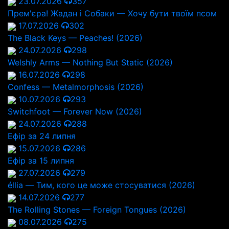
23.07.2026
357
Прем'єра! Жадан і Собаки — Хочу бути твоїм псом
17.07.2026
302
The Black Keys — Peaches! (2026)
24.07.2026
298
Welshly Arms — Nothing But Static (2026)
16.07.2026
298
Confess — Metalmorphosis (2026)
10.07.2026
293
Switchfoot — Forever Now (2026)
24.07.2026
288
Ефір за 24 липня
15.07.2026
286
Ефір за 15 липня
27.07.2026
279
éllia — Тим, кого це може стосуватися (2026)
14.07.2026
277
The Rolling Stones — Foreign Tongues (2026)
08.07.2026
275