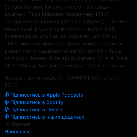
Surface Tension, Культурних сил та стендап-
комікеси Лєри Мандзюк присвячену 128-й
Закарпатській бригаді у Привіт з Фронту, The Neal
Morse Band зі своїм свіжим лонгплеєм о 9:45,
розповідаємо хто і за що отримав цьогорічну
Шевченківську премію у Про Особисте, а також
апокаліптичні одкровення від Current 93 у Треш-
контролі. Новини були: від Godsmack, Стінга, Black
Stone Cherry, Archspire, Evergrey та Оззі Осборна.
Підпишіться на подкаст "[КАМТУГЕЗА] на Radio
ROKS":
Підписатись в Apple Podcasts
Підписатись в Spotify
Підписатись в Deezer
Підписатись в інших додатках
10 березня
Найновіше