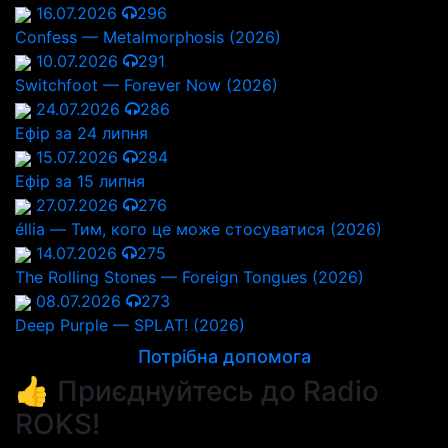
16.07.2026
296
Confess — Metalmorphosis (2026)
10.07.2026
291
Switchfoot — Forever Now (2026)
24.07.2026
286
Ефір за 24 липня
15.07.2026
284
Ефір за 15 липня
27.07.2026
276
éllia — Тим, кого це може стосуватися (2026)
14.07.2026
275
The Rolling Stones — Foreign Tongues (2026)
08.07.2026
273
Deep Purple — SPLAT! (2026)
Потрібна допомога
👍 Приєднуйтесь до Radio
ROKS!