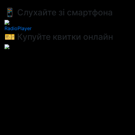
📱 Слухайте зі смартфона
RadioPlayer
🎫 Купуйте квитки онлайн