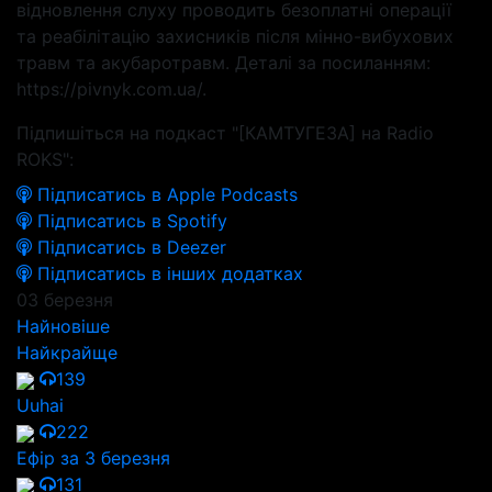
відновлення слуху проводить безоплатні операції
та реабілітацію захисників після мінно-вибухових
травм та акубаротравм. Деталі за посиланням:
https://pivnyk.com.ua/.
Підпишіться на подкаст "[КАМТУГЕЗА] на Radio
ROKS":
Підписатись в Apple Podcasts
Підписатись в Spotify
Підписатись в Deezer
Підписатись в інших додатках
03 березня
Найновіше
Найкрайще
139
Uuhai
222
Ефір за 3 березня
131