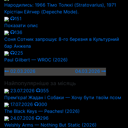
Народились: 1966 Тімо Толккі (Stratovarius), 1971
Крістіан Ейгнер (Depeche Mode).
151
Показати опис
136
Соня Сотник запрошує 8-го березня в Культурний
бар Анжела
225
Paul Gilbert — WROC (2026)
02.03.2026
04.03.2026
Найпопулярніше за місяць
23.07.2026
355
Прем'єра! Жадан і Собаки — Хочу бути твоїм псом
17.07.2026
300
The Black Keys — Peaches! (2026)
24.07.2026
296
Welshly Arms — Nothing But Static (2026)