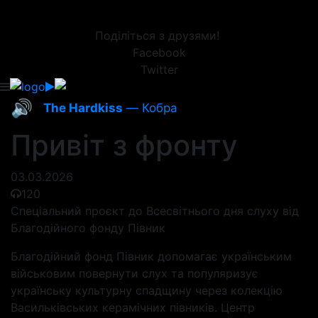
Поділіться з друзями!
Facebook
Twitter
🔊
The Hardkiss
— Кобра
Привіт з фронту
03.03.2026
120
Спеціальний проєкт до Всесвітнього дня слуху від
Благодійного фонду Півник
Благодійний фонд Півник допомагає українським
військовим повернути слух та популяризує
українську культурну спадщину через колекцію
Васильківських керамічних півників. Центр