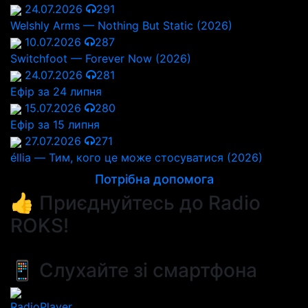
24.07.2026
291
Welshly Arms — Nothing But Static (2026)
10.07.2026
287
Switchfoot — Forever Now (2026)
24.07.2026
281
Ефір за 24 липня
15.07.2026
280
Ефір за 15 липня
27.07.2026
271
éllia — Тим, кого це може стосуватися (2026)
Потрібна допомога
👍 Приєднуйтесь до Radio
ROKS!
📱 Слухайте зі смартфона
RadioPlayer