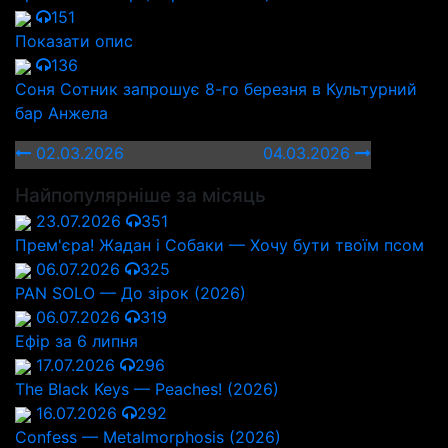
151
Показати опис
136
Соня Сотник запрошує 8-го березня в Культурний
бар Анжела
02.03.2026
04.03.2026
Найпопулярніше за місяць
23.07.2026
351
Прем'єра! Жадан і Собаки — Хочу бути твоїм псом
06.07.2026
325
PAN SOLO — До зірок (2026)
06.07.2026
319
Ефір за 6 липня
17.07.2026
296
The Black Keys — Peaches! (2026)
16.07.2026
292
Confess — Metalmorphosis (2026)