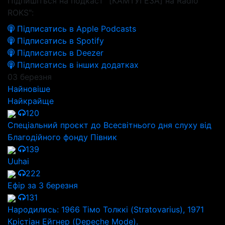
Підпишіться на подкаст "[КАМТУГЕЗА] на Radio
ROKS":
Підписатись в Apple Podcasts
Підписатись в Spotify
Підписатись в Deezer
Підписатись в інших додатках
03 березня
Найновіше
Найкрайще
120
Спеціальний проєкт до Всесвітнього дня слуху від
Благодійного фонду Півник
139
Uuhai
222
Ефір за 3 березня
131
Народились: 1966 Тімо Толккі (Stratovarius), 1971
Крістіан Ейгнер (Depeche Mode).