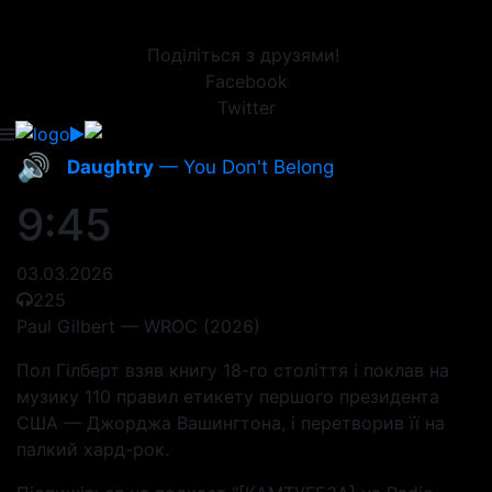
Поділіться з друзями!
Facebook
Twitter
🔊
Daughtry
— You Don't Belong
9:45
03.03.2026
225
Paul Gilbert — WROC (2026)
Пол Гілберт взяв книгу 18-го століття і поклав на
музику 110 правил етикету першого президента
США — Джорджа Вашингтона, і перетворив її на
палкий хард-рок.