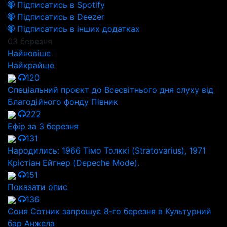
Підписатись в Spotify
Підписатись в Deezer
Підписатись в інших додатках
03 березня
Найновіше
Найкрайще
120
Спеціальний проєкт до Всесвітнього дня слуху від
Благодійного фонду Півник
222
Ефір за 3 березня
131
Народились: 1966 Тімо Толккі (Stratovarius), 1971
Крістіан Ейгнер (Depeche Mode).
151
Показати опис
136
Соня Сотник запрошує 8-го березня в Культурний
бар Анжела