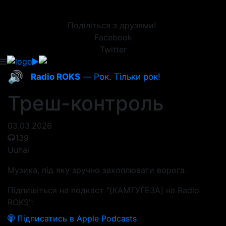
Поділіться з друзями!
Facebook
Twitter
🔊
Radio ROKS
— Рок. Тільки рок!
Треш-контроль
03.03.2026
139
Uuhai
Музика, під яку зручно захоплювати ворога.
Підпишіться на подкаст "[КАМТУГЕЗА] на Radio
ROKS":
Підписатись в Apple Podcasts