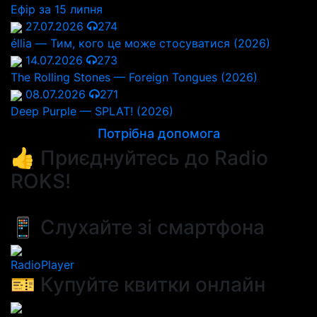
Ефір за 15 липня
27.07.2026
274
éllia — Тим, кого це може стосуватися (2026)
14.07.2026
273
The Rolling Stones — Foreign Tongues (2026)
08.07.2026
271
Deep Purple — SPLAT! (2026)
Потрібна допомога
👍 Приєднуйтесь до Radio
ROKS!
📱 Слухайте зі смартфона
RadioPlayer
🎫 Купуйте квитки онлайн