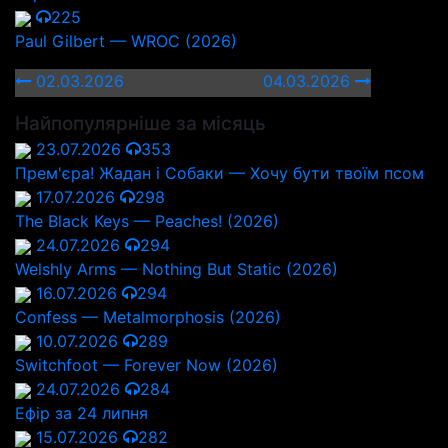
225
Paul Gilbert — WROC (2026)
02.03.2026
04.03.2026
Найпопулярніше за місяць
23.07.2026
353
Прем'єра! Жадан і Собаки — Хочу бути твоїм псом
17.07.2026
298
The Black Keys — Peaches! (2026)
24.07.2026
294
Welshly Arms — Nothing But Static (2026)
16.07.2026
294
Confess — Metalmorphosis (2026)
10.07.2026
289
Switchfoot — Forever Now (2026)
24.07.2026
284
Ефір за 24 липня
15.07.2026
282