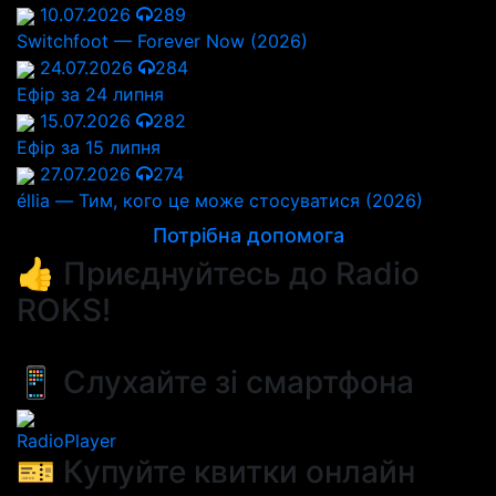
10.07.2026
289
Switchfoot — Forever Now (2026)
24.07.2026
284
Ефір за 24 липня
15.07.2026
282
Ефір за 15 липня
27.07.2026
274
éllia — Тим, кого це може стосуватися (2026)
Потрібна допомога
👍 Приєднуйтесь до Radio
ROKS!
📱 Слухайте зі смартфона
RadioPlayer
🎫 Купуйте квитки онлайн