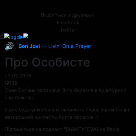
Поділіться з друзями!
Facebook
Twitter
🔊
Bon Jovi
— Livin' On a Prayer
Про Особисте
03.03.2026
136
Соня Сотник запрошує 8-го березня в Культурний
бар Анжела
У вас буде унікальна можливість скуштувати Сонін
авторський коктейль Крига скресла :)
Підпишіться на подкаст "[КАМТУГЕЗА] на Radio