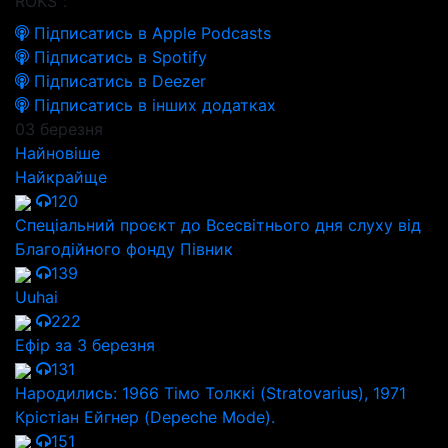
ROKS":
Підписатись в Apple Podcasts
Підписатись в Spotify
Підписатись в Deezer
Підписатись в інших додатках
03 березня
Найновіше
Найкрайще
120
Спеціальний проєкт до Всесвітнього дня слуху від
Благодійного фонду Півник
139
Uuhai
222
Ефір за 3 березня
131
Народились: 1966 Тімо Толккі (Stratovarius), 1971
Крістіан Ейгнер (Depeche Mode).
151