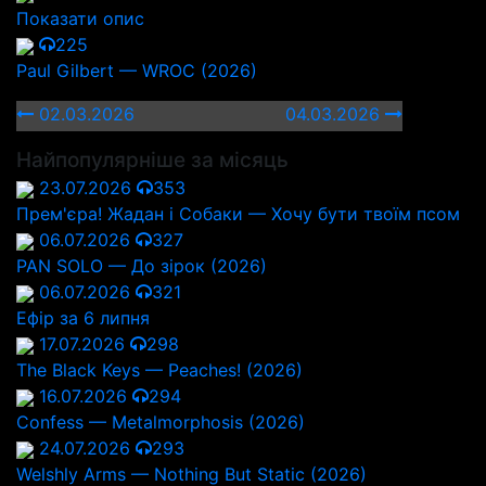
Показати опис
225
Paul Gilbert — WROC (2026)
02.03.2026
04.03.2026
Найпопулярніше за місяць
23.07.2026
353
Прем'єра! Жадан і Собаки — Хочу бути твоїм псом
06.07.2026
327
PAN SOLO — До зірок (2026)
06.07.2026
321
Ефір за 6 липня
17.07.2026
298
The Black Keys — Peaches! (2026)
16.07.2026
294
Confess — Metalmorphosis (2026)
24.07.2026
293
Welshly Arms — Nothing But Static (2026)