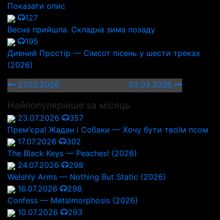
Показати опис
127
Весна прийшла. Складна зима позаду
195
Дивний Простір — Сімсот пісень у шести треках
(2026)
27.02.2026
03.03.2026
Найпопулярніше за місяць
23.07.2026
357
Прем'єра! Жадан і Собаки — Хочу бути твоїм псом
17.07.2026
302
The Black Keys — Peaches! (2026)
24.07.2026
298
Welshly Arms — Nothing But Static (2026)
16.07.2026
298
Confess — Metalmorphosis (2026)
10.07.2026
293