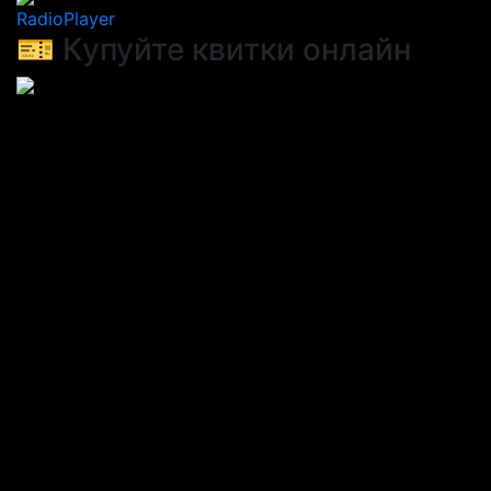
RadioPlayer
🎫 Купуйте квитки онлайн