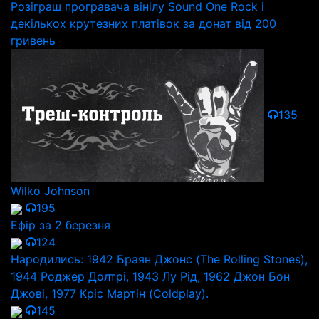
Розіграш програвача вінілу Sound One Rock і
декількох крутезних платівок за донат від 200
гривень
135
Wilko Johnson
195
Ефір за 2 березня
124
Народились: 1942 Браян Джонс (The Rolling Stones),
1944 Роджер Долтрі, 1943 Лу Рід, 1962 Джон Бон
Джові, 1977 Кріс Мартін (Coldplay).
145