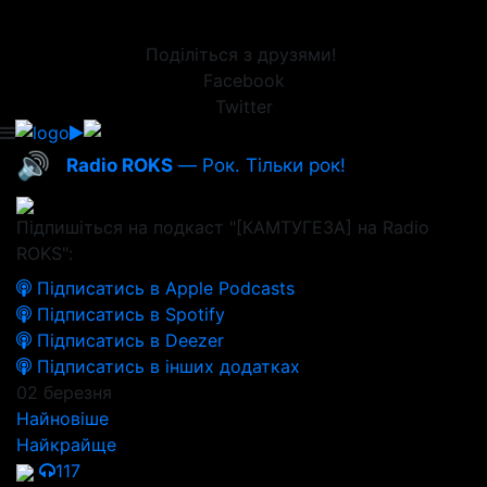
Поділіться з друзями!
Facebook
Twitter
🔊
Radio ROKS
— Рок. Тільки рок!
Підпишіться на подкаст "[КАМТУГЕЗА] на Radio
ROKS":
Підписатись в Apple Podcasts
Підписатись в Spotify
Підписатись в Deezer
Підписатись в інших додатках
02 березня
Найновіше
Найкрайще
117