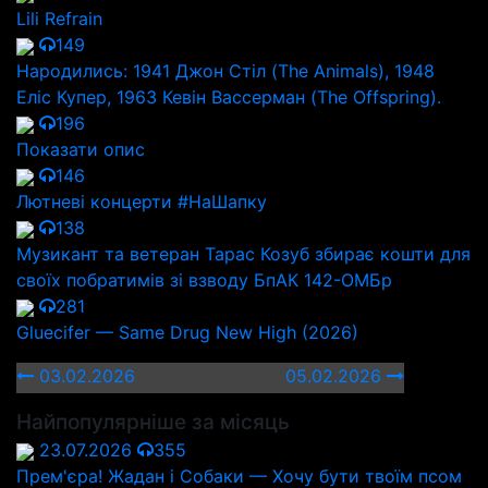
Lili Refrain
149
Народились: 1941 Джон Стіл (The Animals), 1948
Еліс Купер, 1963 Кевін Вассерман (The Offspring).
196
Показати опис
146
Лютневі концерти #НаШапку
138
Музикант та ветеран Тарас Козуб збирає кошти для
своїх побратимів зі взводу БпАК 142-ОМБр
281
Gluecifer — Same Drug New High (2026)
03.02.2026
05.02.2026
Найпопулярніше за місяць
23.07.2026
355
Прем'єра! Жадан і Собаки — Хочу бути твоїм псом