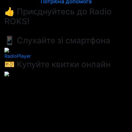
Потрібна допомога
👍 Приєднуйтесь до Radio
ROKS!
📱 Слухайте зі смартфона
RadioPlayer
🎫 Купуйте квитки онлайн