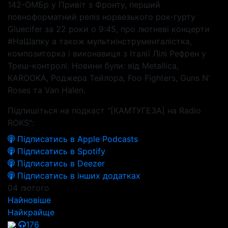
142-ОМБр у Привіт з Фронту, перший
повноформатний реліз норвезького рок-гурту
Gluecifer за 22 роки о 9:45, про лютневі концерти
#НаШапку а також мультиінструменталістка,
композиторка і виконавиця з Італії Лілі Рефрен у
Треш-контролі. Новини були: від Metallica,
KAROOKA, Роджера Тейлора, Foo Fighters, Guns N’
Roses та Van Halen.
Підпишіться на подкаст "[КАМТУГЕЗА] на Radio
ROKS":
Підписатись в Apple Podcasts
Підписатись в Spotify
Підписатись в Deezer
Підписатись в інших додатках
04 лютого
Найновіше
Найкрайще
176