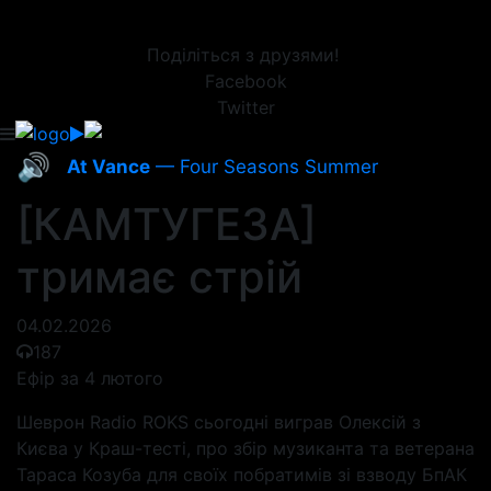
Поділіться з друзями!
Facebook
Twitter
🔊
At Vance
— Four Seasons Summer
[КАМТУГЕЗА]
тримає стрій
04.02.2026
187
Ефір за 4 лютого
Шеврон Radio ROKS сьогодні виграв Олексій з
Києва у Краш-тесті, про збір музиканта та ветерана
Тараса Козуба для своїх побратимів зі взводу БпАК