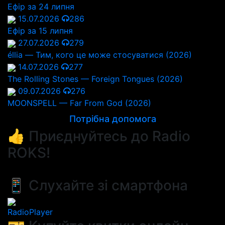
Ефір за 24 липня
15.07.2026
286
Ефір за 15 липня
27.07.2026
279
éllia — Тим, кого це може стосуватися (2026)
14.07.2026
277
The Rolling Stones — Foreign Tongues (2026)
09.07.2026
276
MOONSPELL — Far From God (2026)
Потрібна допомога
👍 Приєднуйтесь до Radio
ROKS!
📱 Слухайте зі смартфона
RadioPlayer