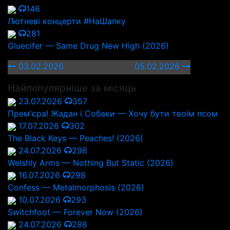
146
Лютневі концерти #НаШапку
281
Gluecifer — Same Drug New High (2026)
03.02.2026
05.02.2026
Найпопулярніше за місяць
23.07.2026
357
Прем'єра! Жадан і Собаки — Хочу бути твоїм псом
17.07.2026
302
The Black Keys — Peaches! (2026)
24.07.2026
298
Welshly Arms — Nothing But Static (2026)
16.07.2026
298
Confess — Metalmorphosis (2026)
10.07.2026
293
Switchfoot — Forever Now (2026)
24.07.2026
288