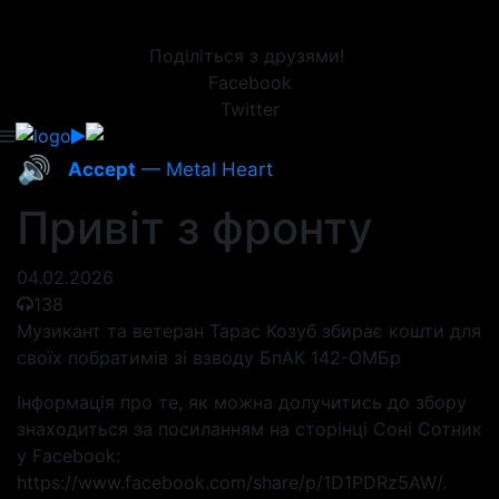
Поділіться з друзями!
Facebook
Twitter
🔊
Accept
— Metal Heart
Привіт з фронту
04.02.2026
138
Музикант та ветеран Тарас Козуб збирає кошти для
своїх побратимів зі взводу БпАК 142-ОМБр
Інформація про те, як можна долучитись до збору
знаходиться за посиланням на сторінці Соні Сотник
у Facebook:
https://www.facebook.com/share/p/1D1PDRz5AW/.