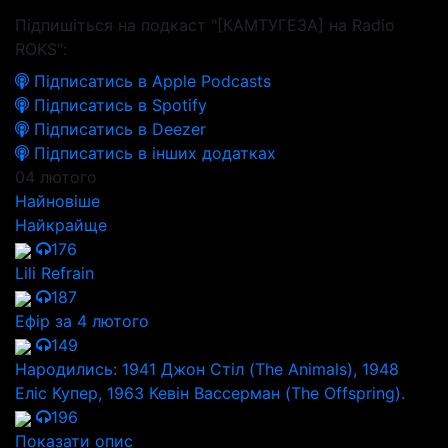
Підпишіться на подкаст "[КАМТУГЕЗА] на Radio
ROKS":
Підписатись в Apple Podcasts
Підписатись в Spotify
Підписатись в Deezer
Підписатись в інших додатках
04 лютого
Найновіше
Найкрайще
176
Lili Refrain
187
Ефір за 4 лютого
149
Народились: 1941 Джон Стіл (The Animals), 1948
Еліс Купер, 1963 Кевін Вассерман (The Offspring).
196
Показати опис