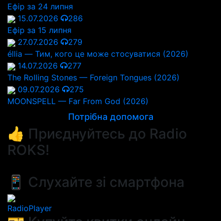
Ефір за 24 липня
15.07.2026
286
Ефір за 15 липня
27.07.2026
279
éllia — Тим, кого це може стосуватися (2026)
14.07.2026
277
The Rolling Stones — Foreign Tongues (2026)
09.07.2026
275
MOONSPELL — Far From God (2026)
Потрібна допомога
👍 Приєднуйтесь до Radio
ROKS!
📱 Слухайте зі смартфона
RadioPlayer