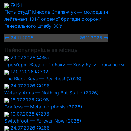
151
Гість студії Микола Степанчук — молодший
лейтенант 101-ї окремої бригади охорони
Генерального штабу ЗСУ
24.11.2025
26.11.2025
Найпопулярніше за місяць
23.07.2026
357
Прем'єра! Жадан і Собаки — Хочу бути твоїм псом
17.07.2026
302
The Black Keys — Peaches! (2026)
24.07.2026
298
Welshly Arms — Nothing But Static (2026)
16.07.2026
298
Confess — Metalmorphosis (2026)
10.07.2026
293
Switchfoot — Forever Now (2026)
24.07.2026
288