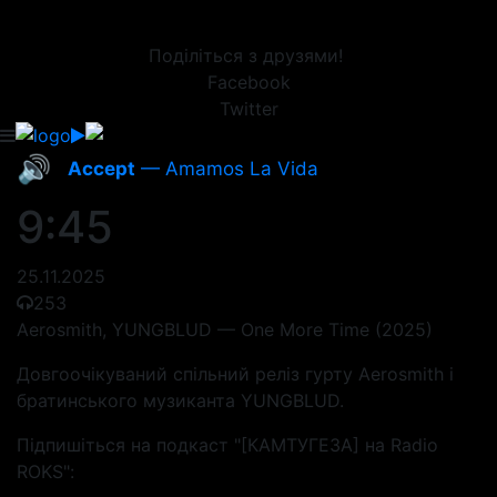
Поділіться з друзями!
Facebook
Twitter
🔊
Accept
— Amamos La Vida
9:45
25.11.2025
253
Aerosmith, YUNGBLUD — One More Time (2025)
Довгоочікуваний спільний реліз гурту Aerosmith і
братинського музиканта YUNGBLUD.
Підпишіться на подкаст "[КАМТУГЕЗА] на Radio
ROKS":