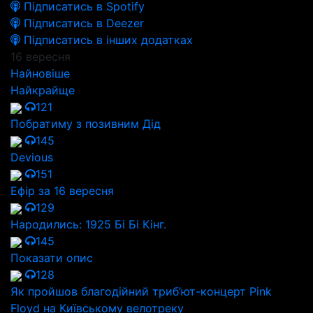
Підписатись в Spotify
Підписатись в Deezer
Підписатись в інших додатках
16 вересня
Найновіше
Найкрайще
121
Побратиму з позивним Дід
145
Devious
151
Ефір за 16 вересня
129
Народились: 1925 Бі Бі Кінг.
145
Показати опис
128
Як пройшов благодійний триб’ют-концерт Pink
Floyd на Київському велотреку