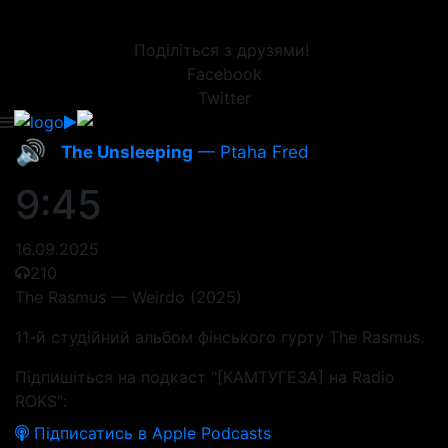
Поділіться з друзями!
Facebook
Twitter
🔊
The Unsleeping
— Ptaha Fred
9:45
16.09.2025
210
The Rasmus — Weirdo (2025)
11-й студійний альбом фінського гурту The Rasmus.
Підпишіться на подкаст "[КАМТУГЕЗА] на Radio
ROKS":
Підписатись в Apple Podcasts