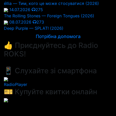
éllia — Тим, кого це може стосуватися (2026)
14.07.2026
275
The Rolling Stones — Foreign Tongues (2026)
08.07.2026
273
Deep Purple — SPLAT! (2026)
Потрібна допомога
👍 Приєднуйтесь до Radio
ROKS!
📱 Слухайте зі смартфона
RadioPlayer
🎫 Купуйте квитки онлайн