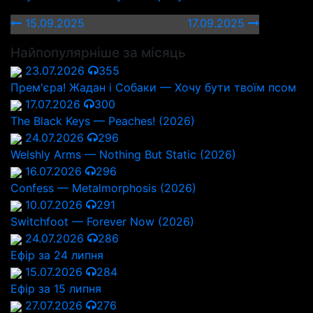
15.09.2025
17.09.2025
Найпопулярніше за місяць
23.07.2026
355
Прем'єра! Жадан і Собаки — Хочу бути твоїм псом
17.07.2026
300
The Black Keys — Peaches! (2026)
24.07.2026
296
Welshly Arms — Nothing But Static (2026)
16.07.2026
296
Confess — Metalmorphosis (2026)
10.07.2026
291
Switchfoot — Forever Now (2026)
24.07.2026
286
Ефір за 24 липня
15.07.2026
284
Ефір за 15 липня
27.07.2026
276